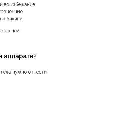
и во избежание
траненные
на бикини.
то к ней
а аппарате
?
 тела нужно отнести: