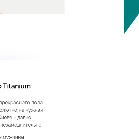
 Titanium
прекрасного пола.
солютно не нужная
Киеве – давно
 незамедлительно.
х мужчины