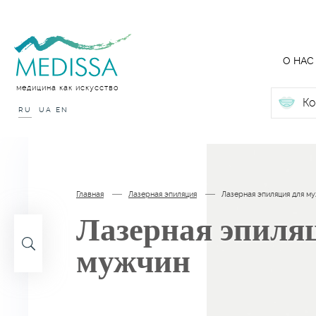
О НАС
медицина как искусство
Ко
RU
UA
EN
Главная
Лазерная эпиляция
Лазерная эпиляция для м
Лазерная эпиля
мужчин