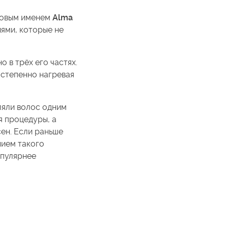
ровым именем
Alma
иями, которые не
 в трёх его частях.
остепенно нагревая
ляли волос одним
я процедуры, а
ен. Если раньше
нием такого
опулярнее