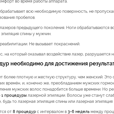
омфорт во время работы аппарата.
брабатывает всю необходимую поверхность, не пропуская
зования пробелов.
лазеров предыдущего поколения. Ноги обрабатываются вс
и эпиляция спины у мужчин.
реабилитации. Не вызывает покраснений.
с, на который оказывал воздействие лазер, разрушается н
дур необходимо для достижения результа
т более плотную и жесткую структуру, чем женский. Это
их времён, и, конечно же, преобладанием мужских гормон
даления мужских волос понадобится больше времени. Но ре
е
1 процедуры
лазерной эпиляции. Волосы уже станут слаб
 будь то лазерная эпиляция спины или лазерная эпиляция
тся от
8 процедур
с интервалом в
3-6 недель
между проц