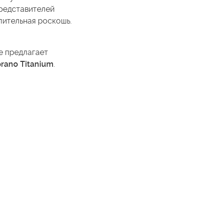
представителей
лительная роскошь.
е предлагает
rano Titanium
.