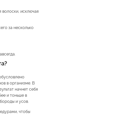
 волоски, исключая
его за несколько
авсегда.
та?
 обусловлено
ов в организме. В
зультат начнет себя
ее и тоньше в
 бороды и усов.
едурами, чтобы