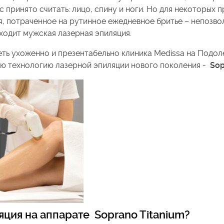
с принято считать: лицо, спину и ноги. Но для некоторых 
я, потраченное на рутинное ежедневное бритье – непозво
ходит мужская лазерная эпиляция.
еть ухоженно и презентабельно клиника Medissa на Подол
ю технологию лазерной эпиляции нового поколения -
Sop
яция на аппарате Soprano Titanium?