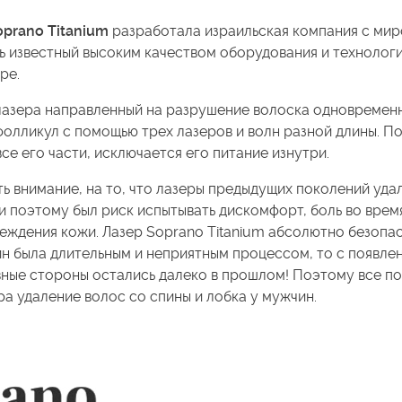
prano Titanium
разработала израильская компания с ми
ь известный высоким качеством оборудования и технолог
ире.
азера направленный на разрушение волоска одновременно
фолликул с помощью трех лазеров и волн разной длины. П
се его части, исключается его питание изнутри.
 внимание, на то, что лазеры предыдущих поколений уда
 поэтому был риск испытывать дискомфорт, боль во врем
еждения кожи. Лазер Soprano Titanium абсолютно безопас
н была длительным и неприятным процессом, то с появле
вные стороны остались далеко в прошлом! Поэтому все п
а удаление волос со спины и лобка у мужчин.