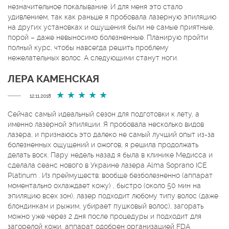
незначительное покалывание. И для меня это стало
удивлением, так как раньше я пробовала лазерную эпиляцию
на других установках и ощущения были не самые приятные,
порой – даже невыносимо болезненные. Планирую пройти
полный курс, чтобы навсегда решить проблему
нежелательных волос. А следующими станут ноги.
ЛЕРА КАМЕНСКАЯ
12.11.2018
Сейчас самый идеальный сезон для подготовки к лету, а
именно лазерной эпиляции. Я пробовала несколько видов
лазера, и признаюсь это далеко не самый лучший опыт из-за
болезненных ощущений и ожогов, я решила продолжать
делать воск. Пару недель назад я была в клинике Медисса и
сделала сеанс нового в Украине лазера Alma Soprano ICE
Platinum . Из преймуществ: вообще безболезненно (аппарат
моментально охлаждает кожу) , быстро (около 50 мин на
эпиляцию всех зон), лазер подходит любому типу волос (даже
блондинкам и рыжим, убирает пушковый волос), загорать
можно уже через 2 дня после процедуры и подходит для
загорелой кожи, аппарат одобрен организацией FDA